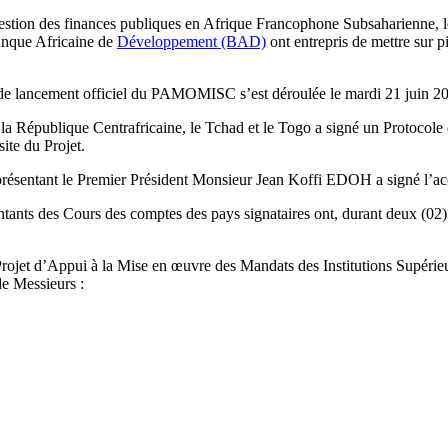
a gestion des finances publiques en Afrique Francophone Subsaharienne, 
anque Africaine de
Développement (BAD)
ont entrepris de mettre sur 
 de lancement officiel du PAMOMISC s’est déroulée le mardi 21 juin 
er, la République Centrafricaine, le Tchad et le Togo a signé un Proto
ite du Projet.
résentant le Premier Président Monsieur Jean Koffi EDOH a signé l’a
ants des Cours des comptes des pays signataires ont, durant deux (02) j
u Projet d’Appui à la Mise en œuvre des Mandats des Institutions Supé
e Messieurs :