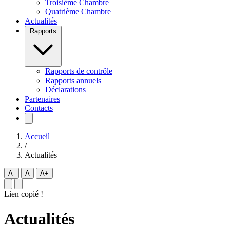
Troisième Chambre
Quatrième Chambre
Actualités
Rapports
Rapports de contrôle
Rapports annuels
Déclarations
Partenaires
Contacts
Accueil
/
Actualités
A-
A
A+
Lien copié !
Actualités