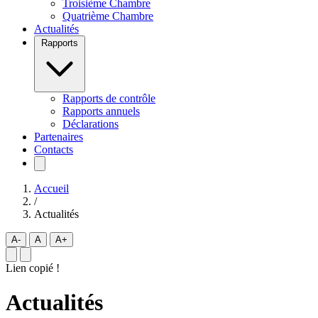
Troisième Chambre
Quatrième Chambre
Actualités
Rapports
Rapports de contrôle
Rapports annuels
Déclarations
Partenaires
Contacts
Accueil
/
Actualités
A-
A
A+
Lien copié !
Actualités