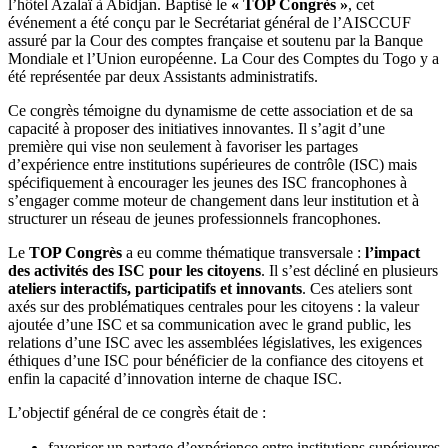
l’hôtel Azalaï à Abidjan. Baptisé le
« TOP Congrès »
, cet
événement a été conçu par le Secrétariat général de l’AISCCUF
assuré par la Cour des comptes française et soutenu par la Banque
Mondiale et l’Union européenne. La Cour des Comptes du Togo y a
été représentée par deux Assistants administratifs.
Ce congrès témoigne du dynamisme de cette association et de sa
capacité à proposer des initiatives innovantes. Il s’agit d’une
première qui vise non seulement à favoriser les partages
d’expérience entre institutions supérieures de contrôle (ISC) mais
spécifiquement à encourager les jeunes des ISC francophones à
s’engager comme moteur de changement dans leur institution et à
structurer un réseau de jeunes professionnels francophones.
Le
TOP Congrès
a eu comme thématique transversale :
l’impact
des activités des ISC pour les citoyens
. Il s’est décliné en plusieurs
ateliers interactifs, participatifs et innovants
. Ces ateliers sont
axés sur des problématiques centrales pour les citoyens : la valeur
ajoutée d’une ISC et sa communication avec le grand public, les
relations d’une ISC avec les assemblées législatives, les exigences
éthiques d’une ISC pour bénéficier de la confiance des citoyens et
enfin la capacité d’innovation interne de chaque ISC.
L’objectif général de ce congrès était de :
favoriser un partage d’expérience entre institutions supérieures