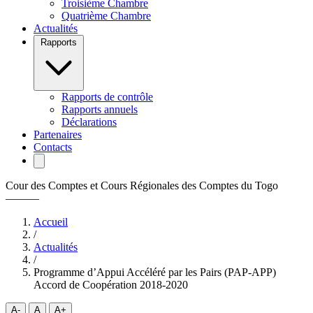
Troisième Chambre
Quatrième Chambre
Actualités
Rapports
Rapports de contrôle
Rapports annuels
Déclarations
Partenaires
Contacts
Cour des Comptes et Cours Régionales des Comptes du Togo
———
Accueil
/
Actualités
/
Programme d’Appui Accéléré par les Pairs (PAP-APP)
Accord de Coopération 2018-2020
A-
A
A+