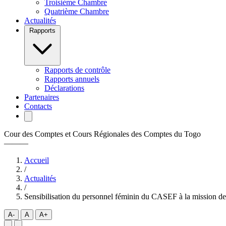
Troisième Chambre
Quatrième Chambre
Actualités
Rapports
Rapports de contrôle
Rapports annuels
Déclarations
Partenaires
Contacts
Cour des Comptes et Cours Régionales des Comptes du Togo
———
Accueil
/
Actualités
/
Sensibilisation du personnel féminin du CASEF à la mission d
A-
A
A+